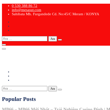
Skip
0 530 388 86 72
to
info@mesasut.com
content
Sahibata Mh. Furgandede Cd. No:45/C Meram / KONYA
Arama:
0 530 388 86 72
info@mesasut.com
Sahibata Mh. Furgandede Cd. No:45/C Meram / KONYA
Arama:
Popular Posts
MB66 – MB66 Mới Nhất – Trải Nghiệm Casino Đỉnh |