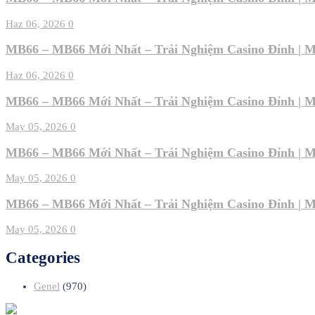
Haz 06, 2026
0
MB66 – MB66 Mới Nhất – Trải Nghiệm Casino Đỉnh |
Haz 06, 2026
0
MB66 – MB66 Mới Nhất – Trải Nghiệm Casino Đỉnh |
May 05, 2026
0
MB66 – MB66 Mới Nhất – Trải Nghiệm Casino Đỉnh |
May 05, 2026
0
MB66 – MB66 Mới Nhất – Trải Nghiệm Casino Đỉnh |
May 05, 2026
0
Categories
Genel
(970)