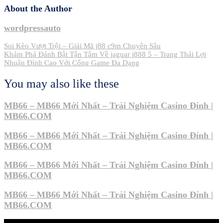
About the Author
wordpressauto
Yazı
Soi Kèo Vượt Trội – Giải Mã j88 c9m Chuyên Sâu
Khám Phá Đánh Bật Tận Tâm Về jaguar j888 5 – Trang Thái Lợi
gezinmesi
Nhuận Đỉnh Cao Với Cổng Game Đa Dạng
You may also like these
MB66 – MB66 Mới Nhất – Trải Nghiệm Casino Đỉnh |
MB66.COM
MB66 – MB66 Mới Nhất – Trải Nghiệm Casino Đỉnh |
MB66.COM
MB66 – MB66 Mới Nhất – Trải Nghiệm Casino Đỉnh |
MB66.COM
MB66 – MB66 Mới Nhất – Trải Nghiệm Casino Đỉnh |
MB66.COM