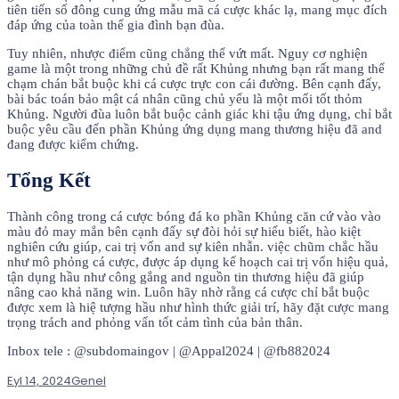
tiên tiến số đông cung ứng mẫu mã cá cược khác lạ, mang mục đích
đáp ứng của toàn thể gia đình bạn đùa.
Tuy nhiên, nhược điểm cũng chẳng thể vứt mất. Nguy cơ nghiện
game là một trong những chủ đề rất Khủng nhưng bạn rất mang thể
chạm chán bắt buộc khi cá cược trực con cái đường. Bên cạnh đấy,
bài bác toán bảo mật cá nhân cũng chủ yếu là một mối tốt thỏm
Khủng. Người đùa luôn bắt buộc cảnh giác khi tậu ứng dụng, chỉ bắt
buộc yêu cầu đến phần Khủng ứng dụng mang thương hiệu đã and
đang được kiểm chứng.
Tổng Kết
Thành công trong cá cược bóng đá ko phần Khủng căn cứ vào vào
màu đỏ may mắn bên cạnh đấy sự đòi hỏi sự hiểu biết, hào kiệt
nghiên cứu giúp, cai trị vốn and sự kiên nhẫn. việc chũm chắc hầu
như mô phỏng cá cược, được áp dụng kế hoạch cai trị vốn hiệu quả,
tận dụng hầu như công gắng and nguồn tin thương hiệu đã giúp
nâng cao khả năng win. Luôn hãy nhờ rằng cá cược chỉ bắt buộc
được xem là hiệ tượng hầu như hình thức giải trí, hãy đặt cược mang
trọng trách and phỏng vấn tốt cảm tình của bản thân.
Inbox tele : @subdomaingov | @Appal2024 | @fb882024
Eyl 14, 2024
Genel