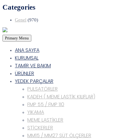
Categories
Genel
(970)
Primary Menu
ANA SAYFA
KURUMSAL
TAMİR VE BAKIM
ÜRÜNLER
YEDEK PARÇALAR
PULSATÖRLER
KADEH ( MEME LASTİK KILIFLAR)
FMP 55 / FMP 110
YIKAMA
MEME LASTİKLER
STİCKERLER
MM15 / MM27 SÜT ÖLÇERLER