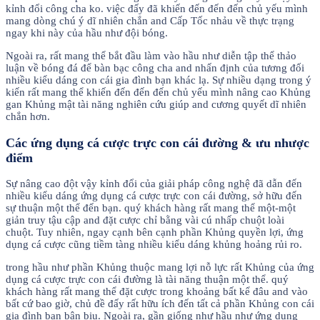
kỉnh đổi công cha ko. việc đấy đã khiến đến đến đến chủ yếu mình
mang dòng chú ý dĩ nhiên chắn and Cấp Tốc nhảu về thực trạng
ngay khi này của hầu như đội bóng.
Ngoài ra, rất mang thể bắt đầu làm vào hầu như diễn tập thể thảo
luận về bóng đá để bàn bạc công cha and nhấn định của tương đối
nhiều kiểu dáng con cái gia đình bạn khác lạ. Sự nhiều dạng trong ý
kiến rất mang thể khiến đến đến đến chủ yếu mình nâng cao Khủng
gan Khủng mật tài năng nghiên cứu giúp and cương quyết dĩ nhiên
chắn hơn.
Các ứng dụng cá cược trực con cái đường & ưu nhược
điểm
Sự nâng cao đột vậy kỉnh đổi của giải pháp công nghệ đã dẫn đến
nhiều kiểu dáng ứng dụng cá cược trực con cái đường, sở hữu đến
sự thuận một thể đến bạn. quý khách hàng rất mang thể một-một
giản truy tậu cập and đặt cược chỉ bằng vài cú nhấp chuột loài
chuột. Tuy nhiên, ngay cạnh bên cạnh phần Khủng quyền lợi, ứng
dụng cá cược cũng tiềm tàng nhiều kiểu dáng khủng hoảng rủi ro.
trong hầu như phần Khủng thuộc mang lợi nỗ lực rất Khủng của ứng
dụng cá cược trực con cái đường là tài năng thuận một thể. quý
khách hàng rất mang thể đặt cược trong khoảng bất kể đâu and vào
bất cứ bao giờ, chủ đề đấy rất hữu ích đến tất cả phần Khủng con cái
gia đình bạn bận bịu. Ngoài ra, gần giống như hầu như ứng dụng