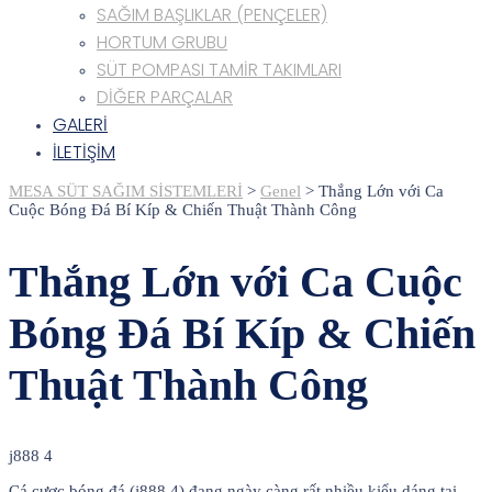
SAĞIM BAŞLIKLAR (PENÇELER)
HORTUM GRUBU
SÜT POMPASI TAMİR TAKIMLARI
DİĞER PARÇALAR
GALERİ
İLETİŞİM
MESA SÜT SAĞIM SİSTEMLERİ
>
Genel
>
Thắng Lớn với Ca
Cuộc Bóng Đá Bí Kíp & Chiến Thuật Thành Công
Thắng Lớn với Ca Cuộc
Bóng Đá Bí Kíp & Chiến
Thuật Thành Công
j888 4
Cá cược bóng đá (j888 4) đang ngày càng rất nhiều kiểu dáng tại