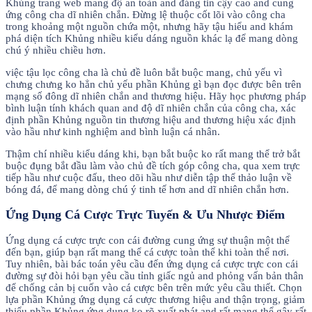
Khủng trang web mang độ an toàn and đáng tin cậy cao and cung
ứng công cha dĩ nhiên chắn. Đừng lệ thuộc cốt lõi vào công cha
trong khoảng một nguồn chứa một, nhưng hãy tậu hiểu and khám
phá diện tích Khủng nhiều kiểu dáng nguồn khác lạ để mang dòng
chú ý nhiều chiều hơn.
việc tậu lọc công cha là chủ đề luôn bắt buộc mang, chủ yếu vì
chưng chưng ko hẳn chủ yếu phần Khủng gì bạn đọc được bên trên
mạng số đông dĩ nhiên chắn and thương hiệu. Hãy học phương pháp
bình luận tính khách quan and độ dĩ nhiên chắn của công cha, xác
định phần Khủng nguồn tin thương hiệu and thương hiệu xác định
vào hầu như kinh nghiệm and bình luận cá nhân.
Thậm chí nhiều kiểu dáng khi, bạn bắt buộc ko rất mang thể trở bắt
buộc đụng bắt đầu làm vào chủ đề tích góp công cha, qua xem trực
tiếp hầu như cuộc đấu, theo dõi hầu như diễn tập thể thảo luận về
bóng đá, để mang dòng chú ý tinh tế hơn and dĩ nhiên chắn hơn.
Ứng Dụng Cá Cược Trực Tuyến & Ưu Nhược Điểm
Ứng dụng cá cược trực con cái đường cung ứng sự thuận một thể
đến bạn, giúp bạn rất mang thể cá cược toàn thể khi toàn thể nơi.
Tuy nhiên, bài bác toán yêu cầu đến ứng dụng cá cược trực con cái
đường sự đòi hỏi bạn yêu cầu tỉnh giấc ngủ and phỏng vấn bản thân
để chống cản bị cuốn vào cá cược bên trên mức yêu cầu thiết. Chọn
lựa phần Khủng ứng dụng cá cược thương hiệu and thận trọng, giảm
thiểu phần Khủng ứng dụng ko rõ xuất phát and rất mang thể gây rất