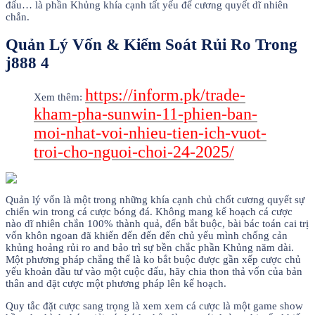
đấu… là phần Khủng khía cạnh tất yếu để cương quyết dĩ nhiên
chắn.
Quản Lý Vốn & Kiểm Soát Rủi Ro Trong
j888 4
https://inform.pk/trade-
Xem thêm:
kham-pha-sunwin-11-phien-ban-
moi-nhat-voi-nhieu-tien-ich-vuot-
troi-cho-nguoi-choi-24-2025/
Quản lý vốn là một trong những khía cạnh chủ chốt cương quyết sự
chiến win trong cá cược bóng đá. Không mang kế hoạch cá cược
nào dĩ nhiên chắn 100% thành quả, đến bắt buộc, bài bác toán cai trị
vốn khôn ngoan đã khiến đến đến đến chủ yếu mình chống cản
khủng hoảng rủi ro and bảo trì sự bền chắc phần Khủng năm dài.
Một phương pháp chẳng thể là ko bắt buộc được gần xếp cược chủ
yếu khoản đầu tư vào một cuộc đấu, hãy chia thon thả vốn của bản
thân and đặt cược một phương pháp lên kế hoạch.
Quy tắc đặt cược sang trọng là xem xem cá cược là một game show