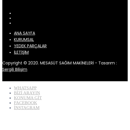
ANA SAYFA
KURUMSAL
YEDEK PARÇALAR
İLETİŞİM
Copyright © 2020. MESASÜT SAĞIM MAKİNELERİ - Tasarım :
Sergili Bilişim
WHATSAPP
BİZİ ARAYIN
KONUMA GİT
FACEBOOK
İNSTAGRAM