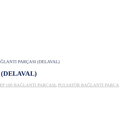
AĞLANTI PARÇASI (DELAVAL)
 (DELAVAL)
EP 100 BAĞLANTI PARÇASI
,
PULSATÖR BAĞLANTI PARÇA