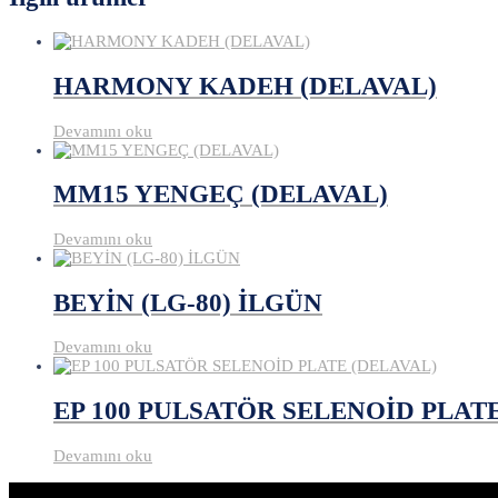
HARMONY KADEH (DELAVAL)
Devamını oku
MM15 YENGEÇ (DELAVAL)
Devamını oku
BEYİN (LG-80) İLGÜN
Devamını oku
EP 100 PULSATÖR SELENOİD PLAT
Devamını oku