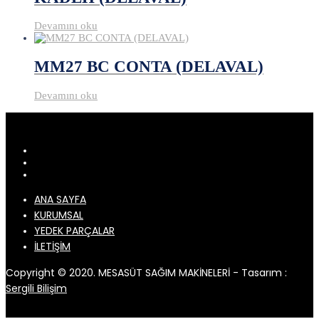
Devamını oku
MM27 BC CONTA (DELAVAL)
Devamını oku
ANA SAYFA
KURUMSAL
YEDEK PARÇALAR
İLETİŞİM
Copyright © 2020. MESASÜT SAĞIM MAKİNELERİ - Tasarım :
Sergili Bilişim