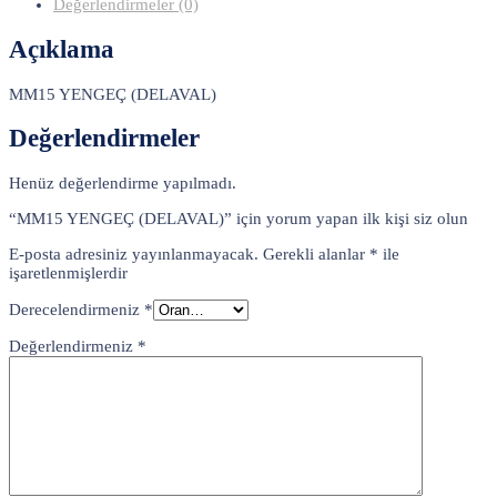
Değerlendirmeler (0)
Açıklama
MM15 YENGEÇ (DELAVAL)
Değerlendirmeler
Henüz değerlendirme yapılmadı.
“MM15 YENGEÇ (DELAVAL)” için yorum yapan ilk kişi siz olun
E-posta adresiniz yayınlanmayacak.
Gerekli alanlar
*
ile
işaretlenmişlerdir
Derecelendirmeniz
*
Değerlendirmeniz
*