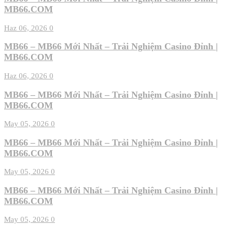
MB66.COM
Haz 06, 2026
0
MB66 – MB66 Mới Nhất – Trải Nghiệm Casino Đỉnh |
MB66.COM
Haz 06, 2026
0
MB66 – MB66 Mới Nhất – Trải Nghiệm Casino Đỉnh |
MB66.COM
May 05, 2026
0
MB66 – MB66 Mới Nhất – Trải Nghiệm Casino Đỉnh |
MB66.COM
May 05, 2026
0
MB66 – MB66 Mới Nhất – Trải Nghiệm Casino Đỉnh |
MB66.COM
May 05, 2026
0