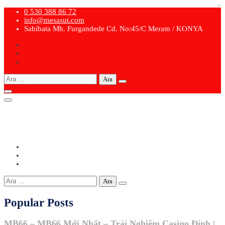
londonslot
londonslot
wdyuk
wdyuk
indosloto
indosloto
agen slot gacor
slot bet 200
wdyuk
wdyuk
indosloto
bebaswd
bebaswd
slot ovo
bebaswd
slot777
slot thailand
slot gacor
slot gacor
slot toto
hartacuan
hartacuan
hartacuan
hartacuan
hartacuan
hartacuan
hartacuan
hartacuan
hartacuan
slot dana
slot gacor
slot pulsa
slot88
playaja
playaja
playaja
slot qris
Skip
0 530 388 86 72
to
info@mesasut.com
content
Sahibata Mh. Furgandede Cd. No:45/C Meram / KONYA
Arama:
0 530 388 86 72
info@mesasut.com
Sahibata Mh. Furgandede Cd. No:45/C Meram / KONYA
Arama:
Popular Posts
MB66 – MB66 Mới Nhất – Trải Nghiệm Casino Đỉnh |