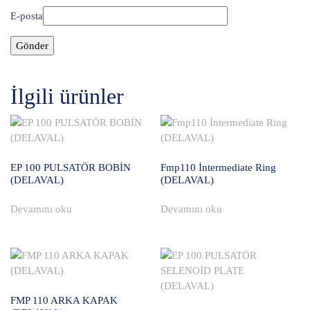
E-posta
İlgili ürünler
EP 100 PULSATÖR BOBİN
Fmp110 İntermediate Ring
(DELAVAL)
(DELAVAL)
Devamını oku
Devamını oku
FMP 110 ARKA KAPAK