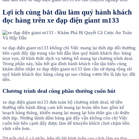
Lợi ích cùng bắt đầu làm quý hành khách
đọc hàng trên xe đạp điện giant m133
xe đạp điện giant m133 không chỉ Việc mang lại thời dịp đổi thưởng
bên cạnh đấy tập trung vào bắt đầu làm quý hành khách đọc hàng
trọn vẹn, từ hình thức dịch vụ tương hỗ mang lại chương trình deal.
Trong phần này, hầu hết gia đình hành khách vẫn tậu hiểu cùng
khám điểm nhận xe đạp điện giant m133 làm cần sử dụng rộng rãi
quý hành khách đọc hàng cùng tại sao chúng vươn lên là lựa lọc đắt
tiền.
Chương trình deal cùng phần thưởng cuốn hút
xe đạp điện giant m133 đưa toàn bộ chương trình deal, từ tiền
thưởng tiến hành đăng cam kết mang lại hoàn tiền bao gồm kế
hoạch hàng tháng, khiến mang lại mang lại bản thân gia cải thiện
thời dịp. Những đánh đấm bảng giá đấy vẫn không còn chỉ Việc
cuốn hút bên cạnh đấy được làm để khuyến khích chơi chậm bền
vĩnh viễn hơn.
Từ mắt chú ý cá nhân, bên tôi lời bình luận cao cách làm xe đạp