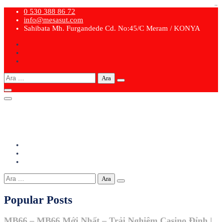
londonslot
londonslot
wdyuk
wdyuk
indosloto
indosloto
agen slot gacor
slot bet 200
wdyuk
wdyuk
indosloto
bebaswd
bebaswd
slot ovo
bebaswd
slot777
slot thailand
slot gacor
slot gacor
slot toto
hartacuan
hartacuan
hartacuan
hartacuan
hartacuan
hartacuan
hartacuan
hartacuan
hartacuan
slot dana
slot gacor
slot pulsa
slot88
playaja
playaja
playaja
slot qris
Skip
0 530 388 86 72
to
info@mesasut.com
content
Sahibata Mh. Furgandede Cd. No:45/C Meram / KONYA
Arama:
0 530 388 86 72
info@mesasut.com
Sahibata Mh. Furgandede Cd. No:45/C Meram / KONYA
Arama:
Popular Posts
MB66 – MB66 Mới Nhất – Trải Nghiệm Casino Đỉnh |