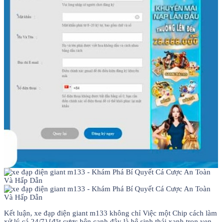
Kết luận, xe đạp điện giant m133 không chỉ Việc một Chip cách làm
xử lý cá 24/7}{đặt cược bên cạnh đây là hệ sinh thái xanh trọn vẹn