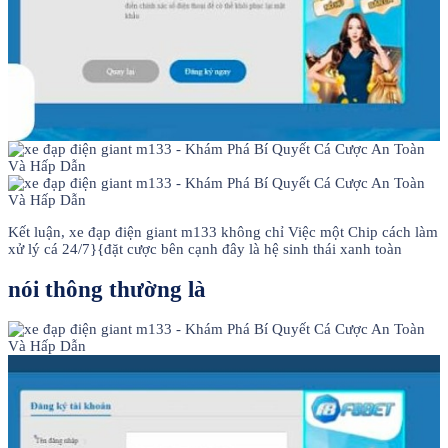
Kết luận, xe đạp điện giant m133 không chỉ Việc một Chip cách làm
xử lý cá 24/7}{đặt cược bên cạnh đây là hệ sinh thái xanh toàn
nói thông thường là