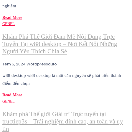
nghiệm
Read More
GENEL
Khám Phá Thế Giới Đam Mê Nội Dung Trực
Tuyến Tại w88 desktop – Nơi Kết Nối Những
Người Yêu Thích Chia Sẻ
Tem 5, 2024
Wordpressauto
w88 desktop w88 desktop là một căn nguyên sẽ phát triển thành
điểm đến chọn
Read More
GENEL
Khám phá Thế giới Giải trí Trực tuyến tại
tructiep3s – Trải nghiệm đỉnh cao, an toàn và uy
tín