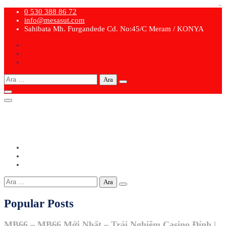
londonslot
londonslot
wdyuk
wdyuk
indosloto
indosloto
agen slot gacor
slot bet 200
wdyuk
wdyuk
indosloto
bebaswd
bebaswd
slot ovo
bebaswd
slot777
slot thailand
slot gacor
slot gacor
slot toto
hartacuan
hartacuan
hartacuan
hartacuan
hartacuan
hartacuan
hartacuan
hartacuan
hartacuan
slot dana
slot gacor
slot pulsa
slot88
playaja
playaja
playaja
slot qris
Skip
0 530 388 86 72
to
info@mesasut.com
content
Sahibata Mh. Furgandede Cd. No:45/C Meram / KONYA
Arama:
0 530 388 86 72
info@mesasut.com
Sahibata Mh. Furgandede Cd. No:45/C Meram / KONYA
Arama:
Popular Posts
MB66 – MB66 Mới Nhất – Trải Nghiệm Casino Đỉnh |