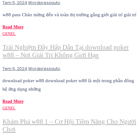
Tem 5, 2024
Wordpressauto
w88 pass Chào mừng đến và toàn thị trường gắng giới giải trí giải trí
Read More
GENEL
Trải Nghiệm Đầy Hấp Dẫn Tại download poker
w88 – Nơi Giải Trí Không Giới Hạn
Tem 5, 2024
Wordpressauto
download poker w88 download poker w88 là một trong phần đông
hệ ứng dụng những
Read More
GENEL
Khám Phá w88 1 – Cơ Hội Tiềm Năng Cho Người
Chơi