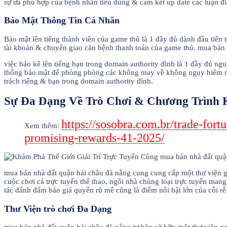
sự ưa phù hợp của bệnh nhân tiêu dùng & cam kết up date các luận đ
Bảo Mật Thông Tin Cá Nhân
Bảo mật lên tiếng thành viên của game thủ là 1 đầy đủ dành đầu tiên
tài khoản & chuyển giao căn bệnh thanh toán của game thủ. mua bán 
việc bảo kê lên tiếng bạn trong domain authority đình là 1 đầy đủ ng
thống bảo mật để phòng phòng các không may về không nguy hiểm mạng
trách riêng & bạn trong domain authority đình.
Sự Đa Dạng Về Trò Chơi & Chương Trình 
https://sosobra.com.br/trade-for
Xem thêm:
promising-rewards-41-2025/
mua bán nhà đất quận hải châu đà nẵng cung cung cấp một thư viện gam
cuộc chơi cá trực tuyến thể thao, ngôi nhà chủng loại trực tuyến man
tác đánh đấm báo giá quyến rũ mê cũng là điểm nổi bật lớn của cỗi rễ
Thư Viện trò chơi Đa Dạng