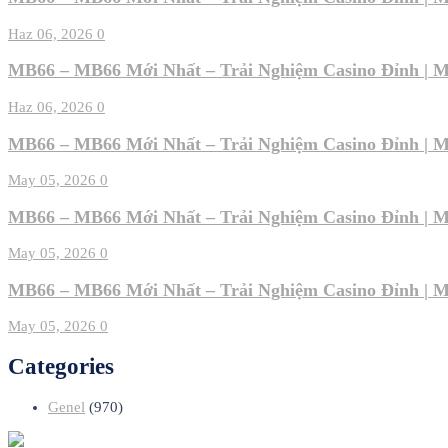
Haz 06, 2026
0
MB66 – MB66 Mới Nhất – Trải Nghiệm Casino Đỉnh |
Haz 06, 2026
0
MB66 – MB66 Mới Nhất – Trải Nghiệm Casino Đỉnh |
May 05, 2026
0
MB66 – MB66 Mới Nhất – Trải Nghiệm Casino Đỉnh |
May 05, 2026
0
MB66 – MB66 Mới Nhất – Trải Nghiệm Casino Đỉnh |
May 05, 2026
0
Categories
Genel
(970)