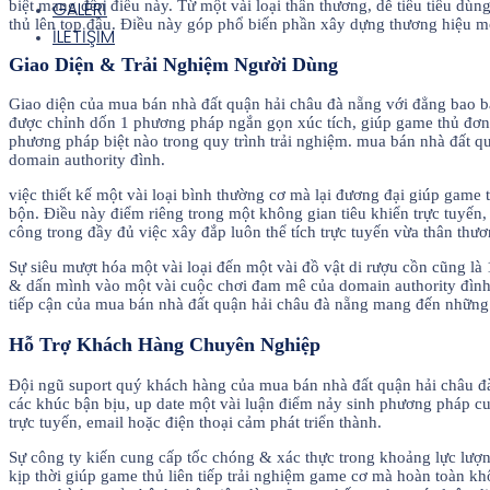
GALERİ
biệt mang đến điều này. Từ một vài loại thân thương, dễ tiêu tiêu dù
thủ lên top đầu. Điều này góp phổ biến phần xây dựng thương hiệu m
İLETİŞİM
Giao Diện & Trải Nghiệm Người Dùng
Giao diện của mua bán nhà đất quận hải châu đà nẵng với đẳng bao ba
được chỉnh dốn 1 phương pháp ngắn gọn xúc tích, giúp game thủ đơn 
phương pháp biệt nào trong quy trình trải nghiệm. mua bán nhà đất qu
domain authority đình.
việc thiết kế một vài loại bình thường cơ mà lại đương đại giúp game
bộn. Điều này điểm riêng trong một không gian tiêu khiển trực tuyến
công trong đầy đủ việc xây đắp luôn thể tích trực tuyến vừa thân thươ
Sự siêu mượt hóa một vài loại đến một vài đồ vật di rượu cồn cũng 
& dấn mình vào một vài cuộc chơi đam mê của domain authority đìn
tiếp cận của mua bán nhà đất quận hải châu đà nẵng mang đến những
Hỗ Trợ Khách Hàng Chuyên Nghiệp
Đội ngũ suport quý khách hàng của mua bán nhà đất quận hải châu đ
các khúc bận bịu, up date một vài luận điểm nảy sinh phương pháp c
trực tuyến, email hoặc điện thoại cảm phát triển thành.
Sự công ty kiến cung cấp tốc chóng & xác thực trong khoảng lực lượn
kịp thời giúp game thủ liên tiếp trải nghiệm game cơ mà hoàn toàn k