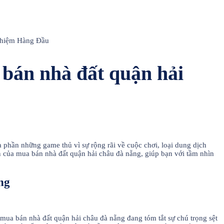
Nghiệm Hàng Đầu
bán nhà đất quận hải
a phần những game thủ vì sự rộng rãi về cuộc chơi, loại dung dịch
 của mua bán nhà đất quận hải châu đà nẵng, giúp bạn với tầm nhìn
ng
& mua bán nhà đất quận hải châu đà nẵng đang tóm tắt sự chú trọng sệt