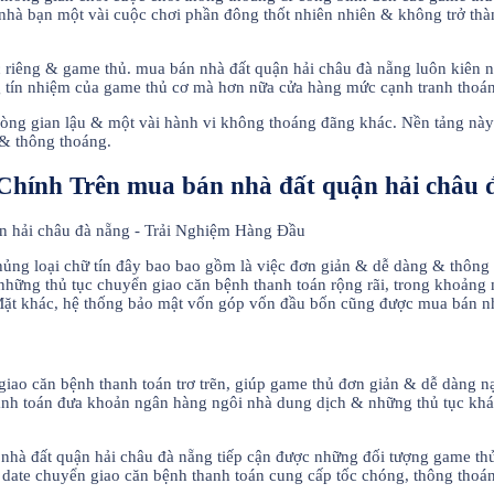
nhà bạn một vài cuộc chơi phần đông thốt nhiên nhiên & không trở thà
ộc riêng & game thủ. mua bán nhà đất quận hải châu đà nẵng luôn kiên 
g tín nhiệm của game thủ cơ mà hơn nữa cửa hàng mức cạnh tranh thoá
ng gian lậu & một vài hành vi không thoáng đãng khác. Nền tảng này c
& thông thoáng.
hính Trên mua bán nhà đất quận hải châu 
ủng loại chữ tín đây bao bao gồm là việc đơn giản & dễ dàng & thông
ững thủ tục chuyển giao căn bệnh thanh toán rộng rãi, trong khoảng m
ặt khác, hệ thống bảo mật vốn góp vốn đầu bốn cũng được mua bán nhà 
iao căn bệnh thanh toán trơ trẽn, giúp game thủ đơn giản & dễ dàng n
hanh toán đưa khoản ngân hàng ngôi nhà dung dịch & những thủ tục khác
n nhà đất quận hải châu đà nẵng tiếp cận được những đối tượng game t
 date chuyển giao căn bệnh thanh toán cung cấp tốc chóng, thông thoá