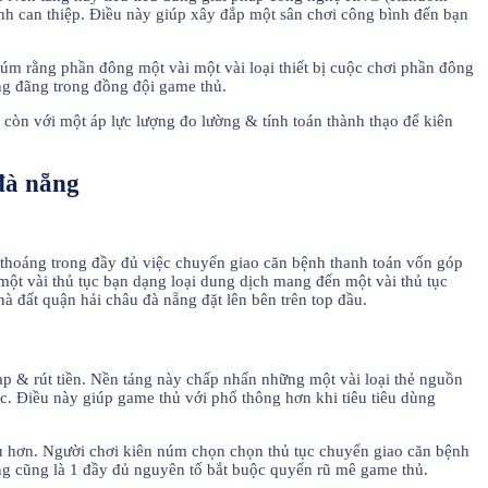
nh can thiệp. Điều này giúp xây đắp một sân chơi công bình đến bạn
núm rằng phần đông một vài một vài loại thiết bị cuộc chơi phần đông
ng đãng trong đồng đội game thủ.
òn với một áp lực lượng đo lường & tính toán thành thạo để kiên
đà nẵng
 thoáng trong đầy đủ việc chuyển giao căn bệnh thanh toán vốn góp
ột vài thủ tục bạn dạng loại dung dịch mang đến một vài thủ tục
đất quận hải châu đà nẵng đặt lên bên trên top đầu.
ạp & rút tiền. Nền tảng này chấp nhấn những một vài loại thẻ nguồn
. Điều này giúp game thủ với phổ thông hơn khi tiêu tiêu dùng
hủ hơn. Người chơi kiên núm chọn chọn thủ tục chuyển giao căn bệnh
ng cũng là 1 đầy đủ nguyên tố bắt buộc quyến rũ mê game thủ.