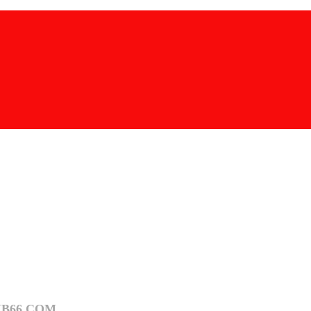
 MB66.COM