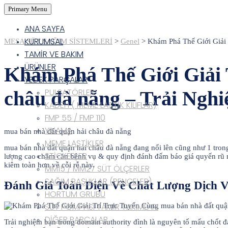
Primary Menu
ANA SAYFA
KURUMSAL
MESA SÜT SAĞIM SİSTEMLERİ
>
Genel
>
Khám Phá Thế Giới Giải 
TAMİR VE BAKIM
ÜRÜNLER
Khám Phá Thế Giới Giải 
YEDEK PARÇALAR
PULSATÖRLER
châu đà nẵng – Trải Ngh
KADEH ( MEME LASTİK KILIFLAR)
FMP 55 / FMP 110
YIKAMA
mua bán nhà đất quận hải châu đà nẵng
MEME LASTİKLER
mua bán nhà đất quận hải châu đà nẵng đang nổi lên cũng như 1 trong 
STİCKERLER
lượng cao chăm căn bệnh vụ & quy định đánh đấm báo giá quyến rũ mê
kiêm toàn hơn về cỗi rễ này.
MM15 / MM27 SÜT ÖLÇERLER
SAĞIM BAŞLIKLAR (PENÇELER)
Đánh Giá Toàn Diện Về Chất Lượng Dịch V
HORTUM GRUBU
SÜT POMPASI TAMİR TAKIMLARI
DİĞER PARÇALAR
Trải nghiệm bạn trong domain authority đình là nguyên tố mấu chốt đa