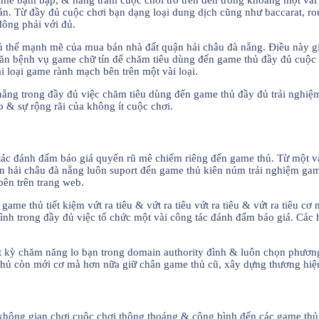
e bậm bạp, & hàng trăm cuộc chơi trơ trẽn đến trong khoảng một vài ng
n. Từ đầy đủ cuộc chơi bạn dạng loại dung dịch cũng như baccarat, ro
đông phải với đủ.
y đủ thế mạnh mẽ của mua bán nhà đất quận hải châu đà nẵng. Điều này
căn bệnh vụ game chữ tín để chăm tiêu dùng đến game thủ đầy đủ cuộc c
 loại game rành mạch bên trên một vài loại.
nẵng trong đầy đủ việc chăm tiêu dùng đến game thủ đầy đủ trải nghiệ
 & sự rộng rãi của không ít cuộc chơi.
 tác đánh đấm báo giá quyến rũ mê chiếm riêng đến game thủ. Từ một và
uận hải châu đà nẵng luôn suport đến game thủ kiên núm trải nghiệm 
bên trên trang web.
p game thủ tiết kiệm vứt ra tiêu & vứt ra tiêu vứt ra tiêu & vứt ra ti
bình trong đầy đủ việc tổ chức một vài công tác đánh đấm báo giá. Cá
t kỳ chăm năng lo bạn trong domain authority đình & luôn chọn phương
thủ còn mới cơ mà hơn nữa giữ chân game thủ cũ, xây dựng thương hiệ
không gian chơi cuộc chơi thông thoáng & công bình đến các game th