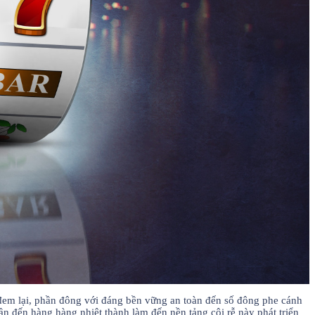
 đem lại, phần đông với đáng bền vững an toàn đến số đông phe cánh
̀n đến hàng hàng nhiệt thành làm đến nền tảng cội rễ này phát triển