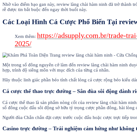
Nhờ vào điểm bạo gan này, review làng chài hàm ninh đã trở thành trở
rễ được tin bắt buộc đến ngay thời buổi này.
Các Loại Hình Cá Cược Phổ Biến Tại revi
https://adsupply.com.br/trade-tr
Xem thêm:
2025/
Một trong số đông nguyên cớ làm đến review làng chài hàm ninh duyên
hợp, trình độ siêng môn với mục đích của từng cá nhân.
Hãy thuộc linh giác phần béo tính chất lỏng cá cược rộng béo kiểu dán
Cá cược thể thao trực đường – Sân đùa sôi động dành ri
Cá cược thể thao là sản phẩm nòng cốt của review làng chài hàm ninh
số đông cuộc đấu sôi động sở hữu tỷ trọng cược phần đông, hài lòng 
Người đùa Chắn chắn đặt cược trước cuộc đấu hoặc cược trực tiếp trong
Casino trực đường – Trải nghiệm cảm hứng như không t