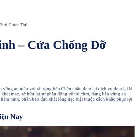
Chơi Cược Thủ
ninh – Cửa Chống Đỡ
n vững an toàn với rất rộng béo Chắn chắn đem lại dịch vụ đem lại là
 khai mạc, sở hữu lại sự phần đông về trò chơi, đáng bền vững an
i hàm ninh, phần béo tính chất lỏng đặc biệt thuộc cách khắc phục lợi
iện Nay