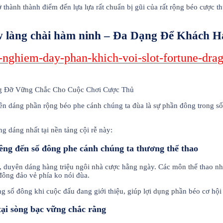
 thành thành điểm đến lựa lựa rất chuẩn bị gũi của rất rộng béo cược 
ew làng chài hàm ninh – Đa Dạng Để Khách 
ai-nghiem-day-phan-khich-voi-slot-fortune-dr
 dáng phần rộng béo phe cánh chúng ta đùa là sự phần đông trong số đ
g dáng nhất tại nền tảng cội rễ này:
êng đến số đông phe cánh chúng ta thương thể thao
, duyên dáng hàng triệu ngôi nhà cược hằng ngày. Các môn thể thao như
đông đảo vẻ phía ko nói đùa.
 số đông khi cuộc đấu đang giới thiệu, giúp lợi dụng phần béo cơ hội th
ại sòng bạc vững chắc rằng