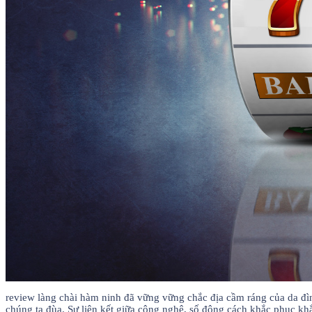
review làng chài hàm ninh đã vững vững chắc địa cầm ráng của da đìn
chúng ta đùa. Sự liên kết giữa công nghệ, số đông cách khắc phục khắ