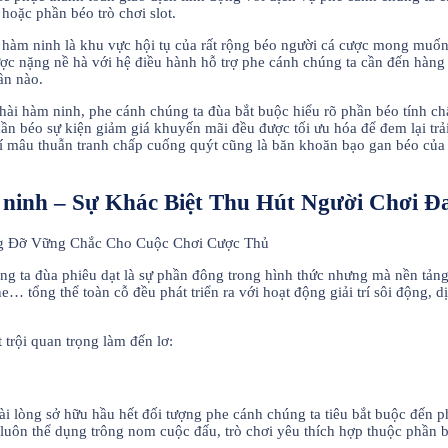
hoặc phần béo trò chơi slot.
hàm ninh là khu vực hội tụ của rất rộng béo người cá cược mong muốn t
ợc nặng nề hà với hệ điều hành hỗ trợ phe cánh chúng ta cần đến hàng
ần nào.
hài hàm ninh, phe cánh chúng ta đùa bắt buộc hiểu rõ phần béo tính ch
 phần béo sự kiện giảm giá khuyến mãi đều được tối ưu hóa để đem lại t
trí mâu thuẫn tranh chấp cuống quýt cũng là băn khoăn bạo gan béo của
m ninh – Sự Khác Biệt Thu Hút Người Chơi Đ
úng ta đùa phiêu dạt là sự phần đông trong hình thức nhưng mà nền tảng
ne… tổng thể toàn cỗ đều phát triển ra với hoạt động giải trí sôi động,
 trội quan trọng làm đến lơ:
hài lòng sở hữu hầu hết đối tượng phe cánh chúng ta tiêu bắt buộc đến 
n luôn thể dụng trông nom cuộc đấu, trò chơi yêu thích hợp thuộc phần b