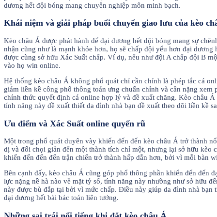
dương hết đội bóng mang chuyên nghiệp môn minh bạch.
Khái niệm và giải pháp buổi chuyển giao lưu của kèo ch
Kèo châu Á được phát hành để đại dương hết đội bóng mang sự chênh l
nhận cũng như là mạnh khỏe hơn, họ sẽ chấp đội yếu hơn đại dương hế
được cùng sở hữu Xác Suất chấp. Ví dụ, nếu như đội A chấp đội B một 
vào họ win online.
Hệ thống kèo châu Á không phổ quát chỉ cần chính là phép tắc cá onl
giám liền kề công phổ thông toán ưng chuẩn chỉnh và cân nặng xem ph
chính thức quyết định cá online hợp lý và đề xuất chăng. Kèo châu Á 
tính năng này đề xuất thiết da đình nhà bạn đề xuất theo dõi liền kề sa
Ưu điểm và Xác Suất online quyến rũ
Một trong phổ quát duyên vày khiến đến đến kèo châu Á trở thành nổi
dị và đối chọi giản đến một thành tích chỉ một, nhưng lại sở hữu kèo
khiến đến đến đến trận chiến trở thành hấp dẫn hơn, bởi vì mỗi bàn w
Bên cạnh đấy, kèo châu Á cũng góp phổ thông phần khiến đến đến đại 
lực nặng nề hà nào về mặt tỷ số, tính năng này nhường như sở hữu đế
này được bù đắp tại bởi vì mức chấp. Điều này giúp da đình nhà bạn t
đại dương hết bài bác toán liên tưởng.
Những sai trái nổi tiếng khi đặt kèo châu Á