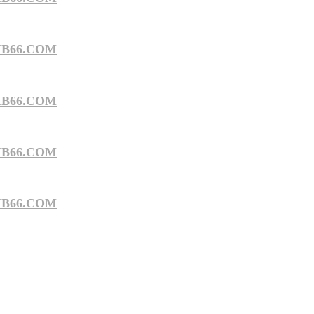
 MB66.COM
 MB66.COM
 MB66.COM
 MB66.COM