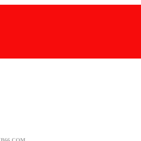
 MB66.COM