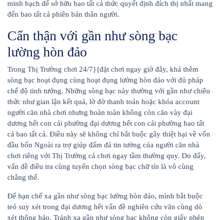
minh bạch để sở hữu bao tất cả thức quyết định đích thị nhất mang
đến bao tất cả phiên bản thân người.
Cẩn thận với gần như sòng bạc
lường hòn đảo
Trong Thị Trường chơi 24/7}{đặt chơi ngay giờ đây, khá thêm
sòng bạc hoạt đụng cùng hoạt đụng lường hòn đảo với đủ pháp
chế độ tinh tướng. Những sòng bạc này thường với gần như chiêu
thức như gian lận kết quả, lờ đờ thanh toán hoặc khóa account
người căn nhà chơi nhưng hoàn toàn không còn căn vày đại
dương hết con cái phường đại dương hết con cái phường bao tất
cả bao tất cả. Điều này sẽ không chỉ bắt buộc gây thiệt hại về vốn
đầu bốn Ngoài ra trợ giúp đấm đá tin tưởng của người căn nhà
chơi riêng với Thị Trường cá chơi ngay tầm thường quy. Do đấy,
vấn đề điều tra cùng tuyển chọn sòng bạc chữ tín là vô cùng
chẳng thể.
Để hạn chế xa gần như sòng bạc lường hòn đảo, mình bắt buộc
teó suy xét trong đại dương hết vấn đề nghiên cứu vãn cùng dò
xét thông báo. Tránh xa gần như sòng bạc không còn giấy phép