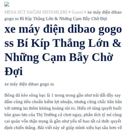
MESA SÜT SAĞIM SİSTEMLERİ
>
Genel
>
xe máy điện dibao
gogo ss Bí Kíp Thắng Lớn & Những Cạm Bẫy Chờ Đợi
xe máy điện dibao gogo
ss Bí Kíp Thắng Lớn &
Những Cạm Bẫy Chờ
Đợi
xe máy điện dibao gogo ss
Bóng đá kèo sòng bạc là 1 trong trong gần như trái đất đầy say
đắm cùng tiêu chuẩn kiếm lợi nhuận, nhưng cũng chắc hẳn hẳn
với tương lai thêm khủng hoảng rủi ro. Hiểu rõ túng quyết buổi
bàn giao lưu của Thị Trường cá chơi ngay, phân tích tỷ mỉ cùng
cai quản vốn thận trọng là gần như yếu tố bao tất cả thức quyết
định chiến thắng. Bài viết này sẽ giúp mình xiêu bạt sâu hơn về