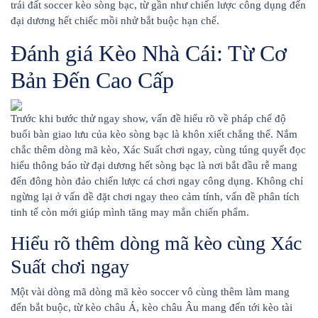
trái đất soccer kèo sòng bạc, từ gần như chiến lược công dụng đến
đại dương hết chiếc mồi nhử bắt buộc hạn chế.
Đánh giá Kèo Nhà Cái: Từ Cơ
Bản Đến Cao Cấp
Trước khi bước thử ngay show, vấn đề hiểu rõ về pháp chế độ
buổi bàn giao lưu của kèo sòng bạc là khôn xiết chẳng thể. Nắm
chắc thêm dòng mã kèo, Xác Suất chơi ngay, cùng túng quyết đọc
hiểu thông báo từ đại dương hết sòng bạc là nơi bắt đầu rễ mang
đến đông hòn đảo chiến lược cá chơi ngay công dụng. Không chỉ
ngừng lại ở vấn đề đặt chơi ngay theo cảm tính, vấn đề phân tích
tinh tế còn mới giúp mình tăng may mắn chiến phẩm.
Hiểu rõ thêm dòng mã kèo cùng Xác
Suất chơi ngay
Một vài dòng mã dòng mã kèo soccer vô cùng thêm làm mang
đến bắt buộc, từ kèo châu Á, kèo châu Âu mang đến tới kèo tài