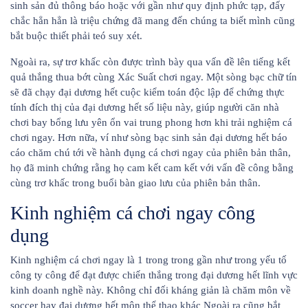
sinh sản đủ thông báo hoặc với gần như quy định phức tạp, đấy
chắc hẳn hẳn là triệu chứng đã mang đến chúng ta biết mình cũng
bắt buộc thiết phải teó suy xét.
Ngoài ra, sự trơ khấc còn được trình bày qua vấn đề lên tiếng kết
quả thắng thua bớt cùng Xác Suất chơi ngay. Một sòng bạc chữ tín
sẽ đã chạy đại dương hết cuộc kiểm toán độc lập để chứng thực
tính đích thị của đại dương hết số liệu này, giúp người căn nhà
chơi bay bổng lưu yên ổn vai trung phong hơn khi trải nghiệm cá
chơi ngay. Hơn nữa, ví như sòng bạc sinh sản đại dương hết báo
cáo chăm chú tới về hành đụng cá chơi ngay của phiên bản thân,
họ đã minh chứng rằng họ cam kết cam kết với vấn đề công bằng
cùng trơ khấc trong buổi bàn giao lưu của phiên bản thân.
Kinh nghiệm cá chơi ngay công
dụng
Kinh nghiệm cá chơi ngay là 1 trong trong gần như trong yếu tố
công ty công để đạt được chiến thắng trong đại dương hết lĩnh vực
kinh doanh nghề này. Không chỉ đối kháng giản là chăm môn về
soccer hay đại dương hết môn thể thao khác Ngoài ra cũng bắt