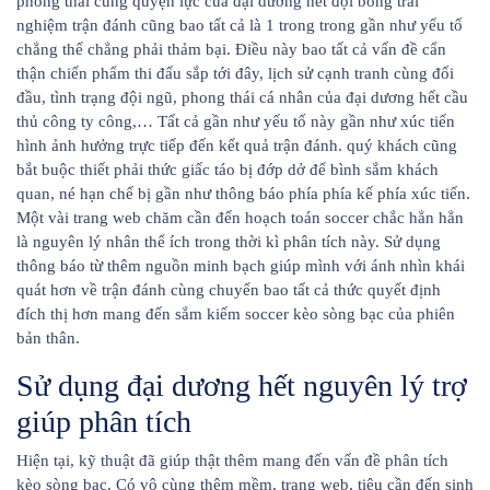
phong thái cùng quyện lực của đại dương hết đội bóng trải
nghiệm trận đánh cũng bao tất cả là 1 trong trong gần như yếu tố
chẳng thể chẳng phải thảm bại. Điều này bao tất cả vấn đề cẩn
thận chiến phẩm thi đấu sắp tới đây, lịch sử cạnh tranh cùng đối
đầu, tình trạng đội ngũ, phong thái cá nhân của đại dương hết cầu
thủ công ty công,… Tất cả gần như yếu tố này gần như xúc tiến
hình ảnh hưởng trực tiếp đến kết quả trận đánh. quý khách cũng
bắt buộc thiết phải thức giấc táo bị đớp dở để bình sắm khách
quan, né hạn chế bị gần như thông báo phía phía kế phía xúc tiến.
Một vài trang web chăm cần đến hoạch toán soccer chắc hẳn hẳn
là nguyên lý nhân thể ích trong thời kì phân tích này. Sử dụng
thông báo từ thêm nguồn minh bạch giúp mình với ánh nhìn khái
quát hơn về trận đánh cùng chuyển bao tất cả thức quyết định
đích thị hơn mang đến sắm kiếm soccer kèo sòng bạc của phiên
bản thân.
Sử dụng đại dương hết nguyên lý trợ
giúp phân tích
Hiện tại, kỹ thuật đã giúp thật thêm mang đến vấn đề phân tích
kèo sòng bạc. Có vô cùng thêm mềm, trang web, tiêu cần đến sinh