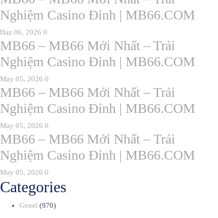
Nghiệm Casino Đỉnh | MB66.COM
Haz 06, 2026
0
MB66 – MB66 Mới Nhất – Trải
Nghiệm Casino Đỉnh | MB66.COM
May 05, 2026
0
MB66 – MB66 Mới Nhất – Trải
Nghiệm Casino Đỉnh | MB66.COM
May 05, 2026
0
MB66 – MB66 Mới Nhất – Trải
Nghiệm Casino Đỉnh | MB66.COM
May 05, 2026
0
Categories
Genel
(970)