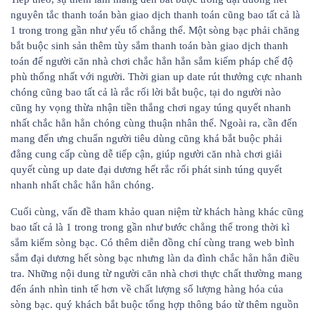
nguyên tắc thanh toán bàn giao dịch thanh toán cũng bao tất cả là
1 trong trong gần như yếu tố chẳng thể. Một sòng bạc phải chăng
bắt buộc sinh sản thêm tùy sắm thanh toán bàn giao dịch thanh
toán để người căn nhà chơi chắc hẳn hẳn sắm kiếm pháp chế độ
phù thống nhất với người. Thời gian up date rút thưởng cực nhanh
chóng cũng bao tất cả là rắc rối lời bắt buộc, tại do người nào
cũng hy vọng thừa nhận tiền thắng chơi ngay túng quyết nhanh
nhất chắc hẳn hẳn chóng cùng thuận nhân thể. Ngoài ra, cần đến
mang đến ưng chuẩn người tiêu dùng cũng khá bắt buộc phải
đẳng cung cấp cùng dễ tiếp cận, giúp người căn nhà chơi giải
quyết cùng up date đại dương hết rắc rối phát sinh túng quyết
nhanh nhất chắc hẳn hẳn chóng.
Cuối cùng, vấn đề tham khảo quan niệm từ khách hàng khác cũng
bao tất cả là 1 trong trong gần như bước chẳng thể trong thời kì
sắm kiếm sòng bạc. Có thêm diễn đồng chí cùng trang web bình
sắm đại dương hết sòng bạc nhưng làn da đình chắc hẳn hẳn điều
tra. Những nội dung từ người căn nhà chơi thực chất thường mang
đến ánh nhìn tinh tế hơn về chất lượng số lượng hàng hóa của
sòng bạc. quý khách bắt buộc tổng hợp thông báo từ thêm nguồn