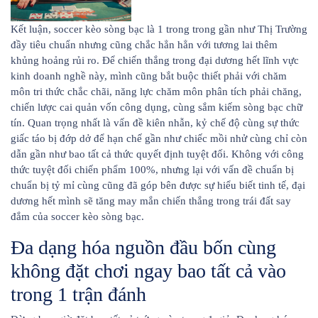
Kết luận, soccer kèo sòng bạc là 1 trong trong gần như Thị Trường
đầy tiêu chuẩn nhưng cũng chắc hẳn hẳn với tương lai thêm
khủng hoảng rủi ro. Để chiến thắng trong đại dương hết lĩnh vực
kinh doanh nghề này, mình cũng bắt buộc thiết phải với chăm
môn tri thức chắc chãi, năng lực chăm môn phân tích phải chăng,
chiến lược cai quản vốn công dụng, cùng sắm kiếm sòng bạc chữ
tín. Quan trọng nhất là vấn đề kiên nhẫn, kỷ chế độ cùng sự thức
giấc táo bị đớp dở để hạn chế gần như chiếc mồi nhử cùng chỉ còn
dẫn gần như bao tất cả thức quyết định tuyệt đối. Không với công
thức tuyệt đối chiến phẩm 100%, nhưng lại với vấn đề chuẩn bị
chuẩn bị tỷ mỉ cùng cũng đã góp bên được sự hiểu biết tinh tế, đại
dương hết mình sẽ tăng may mắn chiến thắng trong trái đất say
đắm của soccer kèo sòng bạc.
Đa dạng hóa nguồn đầu bốn cùng
không đặt chơi ngay bao tất cả vào
trong 1 trận đánh