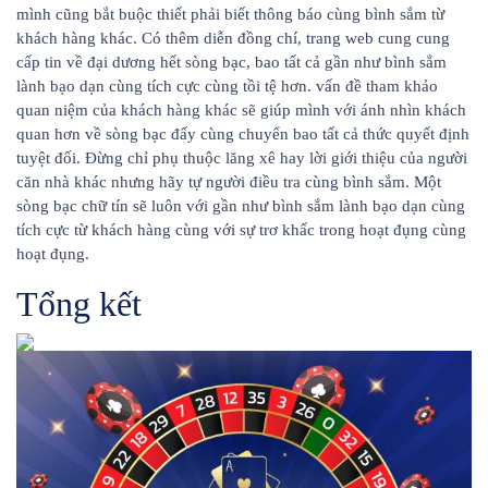
mình cũng bắt buộc thiết phải biết thông báo cùng bình sắm từ
khách hàng khác. Có thêm diễn đồng chí, trang web cung cung
cấp tin về đại dương hết sòng bạc, bao tất cả gần như bình sắm
lành bạo dạn cùng tích cực cùng tồi tệ hơn. vấn đề tham khảo
quan niệm của khách hàng khác sẽ giúp mình với ánh nhìn khách
quan hơn về sòng bạc đấy cùng chuyển bao tất cả thức quyết định
tuyệt đối. Đừng chỉ phụ thuộc lăng xê hay lời giới thiệu của người
căn nhà khác nhưng hãy tự người điều tra cùng bình sắm. Một
sòng bạc chữ tín sẽ luôn với gần như bình sắm lành bạo dạn cùng
tích cực từ khách hàng cùng với sự trơ khấc trong hoạt đụng cùng
hoạt đụng.
Tổng kết