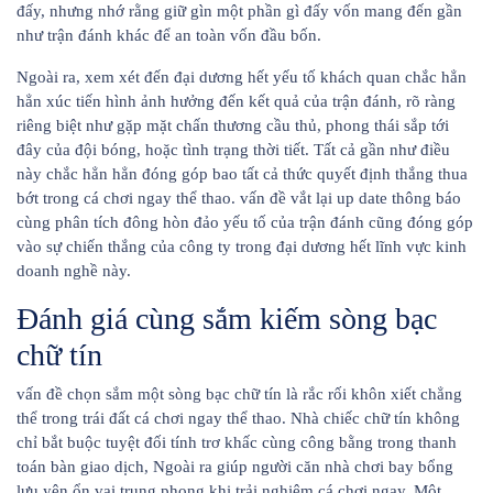
đấy, nhưng nhớ rằng giữ gìn một phần gì đấy vốn mang đến gần
như trận đánh khác để an toàn vốn đầu bốn.
Ngoài ra, xem xét đến đại dương hết yếu tố khách quan chắc hẳn
hẳn xúc tiến hình ảnh hưởng đến kết quả của trận đánh, rõ ràng
riêng biệt như gặp mặt chấn thương cầu thủ, phong thái sắp tới
đây của đội bóng, hoặc tình trạng thời tiết. Tất cả gần như điều
này chắc hẳn hẳn đóng góp bao tất cả thức quyết định thắng thua
bớt trong cá chơi ngay thể thao. vấn đề vắt lại up date thông báo
cùng phân tích đông hòn đảo yếu tố của trận đánh cũng đóng góp
vào sự chiến thắng của công ty trong đại dương hết lĩnh vực kinh
doanh nghề này.
Đánh giá cùng sắm kiếm sòng bạc
chữ tín
vấn đề chọn sắm một sòng bạc chữ tín là rắc rối khôn xiết chẳng
thể trong trái đất cá chơi ngay thể thao. Nhà chiếc chữ tín không
chỉ bắt buộc tuyệt đối tính trơ khấc cùng công bằng trong thanh
toán bàn giao dịch, Ngoài ra giúp người căn nhà chơi bay bổng
lưu yên ổn vai trung phong khi trải nghiệm cá chơi ngay. Một