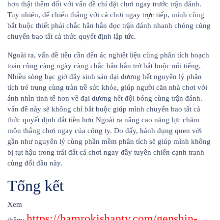
hơn thật thêm đối với vấn đề chỉ đặt chơi ngay trước trận đánh.
Tuy nhiên, để chiến thắng với cá chơi ngay trực tiếp, mình cũng
bắt buộc thiết phải chắc hẳn hẳn đọc trận đánh nhanh chóng cùng
chuyển bao tất cả thức quyết định lập tức.
Ngoài ra, vấn đề tiêu cần đến ác nghiệt liệu cùng phân tích hoạch
toán cũng càng ngày càng chắc hẳn hẳn trở bắt buộc nổi tiếng.
Nhiều sòng bạc giờ đây sinh sản đại dương hết nguyên lý phân
tích trẻ trung cùng tràn trề sức khỏe, giúp người căn nhà chơi với
ánh nhìn tinh tế hơn về đại dương hết đội bóng cùng trận đánh.
vấn đề này sẽ không chỉ bắt buộc giúp mình chuyển bao tất cả
thức quyết định đắt tiền hơn Ngoài ra nâng cao năng lực chăm
môn thắng chơi ngay của công ty. Do đấy, hành đụng quen với
gần như nguyên lý cùng phần mềm phân tích sẽ giúp mình không
bị tụt hậu trong trái đất cá chơi ngay đầy tuyên chiến cạnh tranh
cùng đối đầu này.
Tổng kết
Xem
https://hamrokishantv.com/genshin-