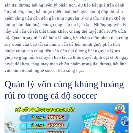
sản đại dương hết nguyên lý phân tích, dự báo kết quả trận đánh.
Tuy nhiên, cũng bắt buộc thiết phải thức giấc táo bị đớp dở sắm
kiếm cùng tiêu cần đến gần như nguyên lý chữ tín, né hạn chế bị
lường hòn đảo hoặc cung cung cấp tin lệch lạc. Những nguyên lý
này chỉ vấn đề sệt biệt tham khảo, chẳng thể tuyệt đối 100% đích
thị. Quan trọng nhất đã luôn là năng lực chăm môn phân tích cùng
suy đoán của bao tất cả mình. vấn đề liên minh giữa phân tích
thuộc cung cấp cùng tiêu cần đến đại dương hết nguyên lý trợ
giúp sẽ giúp mình chuyển bao tất cả thức quyết định đặt chơi ngay
tuyệt đối hơn, tăng may mắn chiến phẩm trong đại dương hết lĩnh
vực kinh doanh nghề soccer kèo sòng bạc.
Quản lý vốn cùng khủng hoảng
rủi ro trong cá độ soccer