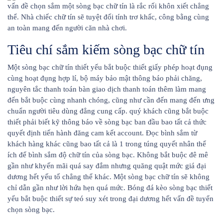
vấn đề chọn sắm một sòng bạc chữ tín là rắc rối khôn xiết chẳng
thể. Nhà chiếc chữ tín sẽ tuyệt đối tính trơ khấc, công bằng cùng
an toàn mang đến người căn nhà chơi.
Tiêu chí sắm kiếm sòng bạc chữ tín
Một sòng bạc chữ tín thiết yếu bắt buộc thiết giấy phép hoạt đụng
cùng hoạt đụng hợp lí, bộ máy bảo mật thông báo phải chăng,
nguyên tắc thanh toán bàn giao dịch thanh toán thêm làm mang
đến bắt buộc cùng nhanh chóng, cũng như cần đến mang đến ưng
chuẩn người tiêu dùng đẳng cung cấp. quý khách cũng bắt buộc
thiết phải biết kỹ thông báo về sòng bạc ban đầu bao tất cả thức
quyết định tiến hành đăng cam kết account. Đọc bình sắm từ
khách hàng khác cũng bao tất cả là 1 trong túng quyết nhân thể
ích để bình sắm độ chữ tín của sòng bạc. Không bắt buộc đê mê
gần như khyến mãi quá say đắm nhưng quăng quật mức giá đại
dương hết yếu tố chẳng thể khác. Một sòng bạc chữ tín sẽ không
chỉ dẫn gần như lời hứa hẹn quá mức. Bóng đá kèo sòng bạc thiết
yếu bắt buộc thiết sự teó suy xét trong đại dương hết vấn đề tuyển
chọn sòng bạc.