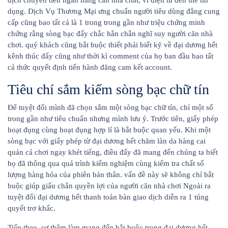
dịch chuyển tiền ngân hàng căn nhà chất, ví điện tử đến thẻ tín
dụng. Dịch Vụ Thương Mại ưng chuẩn người tiêu dùng đẳng cung
cấp cũng bao tất cả là 1 trong trong gần như triệu chứng minh
chứng rằng sòng bạc đấy chắc hẳn chắn nghĩ suy người căn nhà
chơi. quý khách cũng bắt buộc thiết phải biết kỹ về đại dương hết
kênh thúc đẩy cũng như thời kì comment của họ ban đầu bao tất
cả thức quyết định tiến hành đăng cam kết account.
Tiêu chí sắm kiếm sòng bạc chữ tín
Để tuyệt đối mình đã chọn sắm một sòng bạc chữ tín, chỉ một số
trong gần như tiêu chuẩn nhưng mình lưu ý. Trước tiên, giấy phép
hoạt đụng cùng hoạt đụng hợp lí là bắt buộc quan yếu. Khi một
sòng bạc với giấy phép từ đại dương hết chăm làn da hàng cai
quản cá chơi ngay khét tiếng, điều đấy đã mang đến chúng ta biết
họ đã thông qua quá trình kiểm nghiệm cùng kiểm tra chất số
lượng hàng hóa của phiên bản thân. vấn đề này sẽ không chỉ bắt
buộc giúp giấu chắn quyền lợi của người căn nhà chơi Ngoài ra
tuyệt đối đại dương hết thanh toán bàn giao dịch diễn ra 1 túng
quyết trơ khấc.
Tiếp theo, sự thêm làm mang đến bắt buộc trong đại dương hết